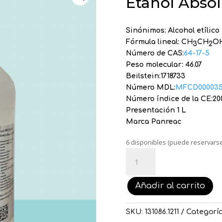
Etanol Abso
Sinónimos: Alcohol etílico
Fórmula lineal: CH
CH
O
3
2
Número de CAS:
64-17-5
Peso molecular: 46.07
Beilstein:1718733
Número MDL:
MFCD000035
Número índice de la CE:20
Presentación 1 L
Marca Panreac
6 disponibles (puede reservarse
Etanol
Absoluto
ACS
Añadir al carrito
-
Panreac
cantidad
SKU:
131086.1211
Categorí