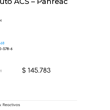
luto ACS – Panreac
H
68
0-578-6
$
145.783
)
a:
Reactivos